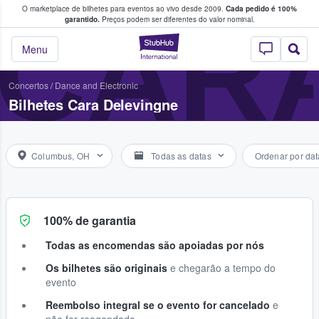
O marketplace de bilhetes para eventos ao vivo desde 2009.
Cada pedido é 100%
 os fãs compram e vendem bilhetes
CAR
garantido.
Preços podem ser diferentes do valor nominal.
StubHub – onde o
Menu
Concertos
/
Dance and Electronic
Bilhetes Cara Delevingne
Columbus, OH
Todas as datas
Ordenar por dat
100% de garantia
Todas as encomendas são apoiadas por nós
Os bilhetes são originais
e chegarão a tempo do
evento
Reembolso integral se o evento for cancelado
e