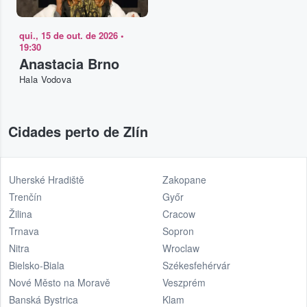
qui., 15 de out. de 2026
•
19:30
Anastacia Brno
Hala Vodova
Cidades perto de Zlín
Uherské Hradiště
Zakopane
Trenčín
Győr
Žilina
Cracow
Trnava
Sopron
Nitra
Wroclaw
Bielsko-Biala
Székesfehérvár
Nové Město na Moravě
Veszprém
Banská Bystrica
Klam