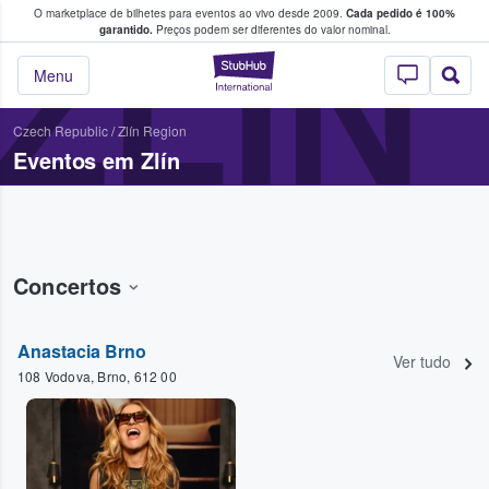
O marketplace de bilhetes para eventos ao vivo desde 2009.
Cada pedido é 100%
 os fãs compram e vendem bilhetes
ZLÍN
garantido.
Preços podem ser diferentes do valor nominal.
StubHub – onde o
Menu
Czech Republic
/
Zlín Region
Eventos em Zlín
Concertos
Anastacia Brno
Ver tudo
108 Vodova, Brno, 612 00