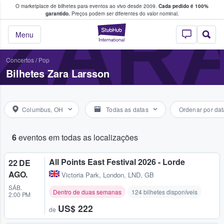
O marketplace de bilhetes para eventos ao vivo desde 2009.
Cada pedido é 100%
 os fãs compram e vendem bilhetes
ZAR
garantido.
Preços podem ser diferentes do valor nominal.
StubHub – onde o
Menu
Concertos
/
Pop
Bilhetes Zara Larsson
Columbus, OH
Todas as datas
Ordenar por dat
6
eventos em todas as localizações
All Points East Festival 2026 - Lorde
22 DE
AGO.
Victoria Park
,
London, LND, GB
SÁB.
Dentro de duas semanas
124 bilhetes disponíveis
2:00 PM
US$ 222
de