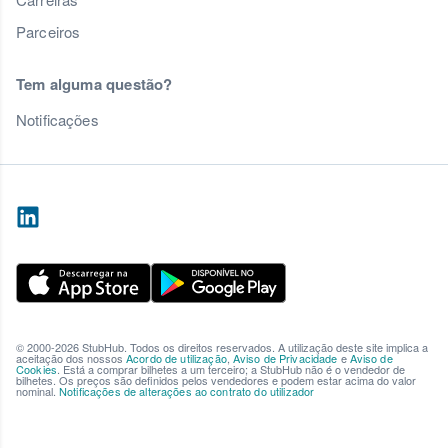
Parceiros
Tem alguma questão?
Notificações
© 2000-2026 StubHub. Todos os direitos reservados. A utilização deste site implica a
aceitação dos nossos
Acordo de utilização
,
Aviso de Privacidade
e
Aviso de
Cookies
. Está a comprar bilhetes a um terceiro; a StubHub não é o vendedor de
bilhetes. Os preços são definidos pelos vendedores e podem estar acima do valor
nominal.
Notificações de alterações ao contrato do utilizador