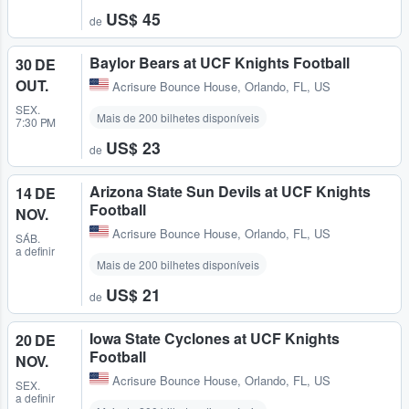
US$ 45
de
Baylor Bears at UCF Knights Football
30 DE
OUT.
Acrisure Bounce House
,
Orlando, FL, US
SEX.
Mais de 200 bilhetes disponíveis
7:30 PM
US$ 23
de
Arizona State Sun Devils at UCF Knights
14 DE
Football
NOV.
Acrisure Bounce House
,
Orlando, FL, US
SÁB.
a definir
Mais de 200 bilhetes disponíveis
US$ 21
de
Iowa State Cyclones at UCF Knights
20 DE
Football
NOV.
Acrisure Bounce House
,
Orlando, FL, US
SEX.
a definir