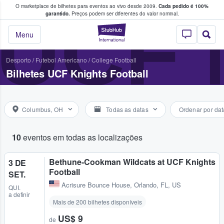
O marketplace de bilhetes para eventos ao vivo desde 2009.
Cada pedido é 100%
 os fãs compram e vendem bilhetes
UCF 
garantido.
Preços podem ser diferentes do valor nominal.
StubHub – onde o
Menu
Desporto
/
Futebol Americano
/
College Football
Bilhetes UCF Knights Football
Columbus, OH
Todas as datas
Ordenar por dat
10
eventos em todas as localizações
Bethune-Cookman Wildcats at UCF Knights
3 DE
Football
SET.
Acrisure Bounce House
,
Orlando, FL, US
QUI.
a definir
Mais de 200 bilhetes disponíveis
US$ 9
de