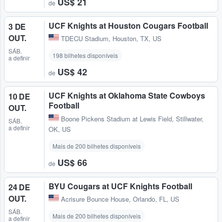
US$ 21
de
UCF Knights at Houston Cougars Football
3 DE
OUT.
TDECU Stadium
,
Houston, TX, US
SÁB.
198 bilhetes disponíveis
a definir
US$ 42
de
UCF Knights at Oklahoma State Cowboys
10 DE
Football
OUT.
Boone Pickens Stadium at Lewis Field
,
Stillwater,
SÁB.
a definir
OK, US
Mais de 200 bilhetes disponíveis
US$ 66
de
BYU Cougars at UCF Knights Football
24 DE
OUT.
Acrisure Bounce House
,
Orlando, FL, US
SÁB.
Mais de 200 bilhetes disponíveis
a definir