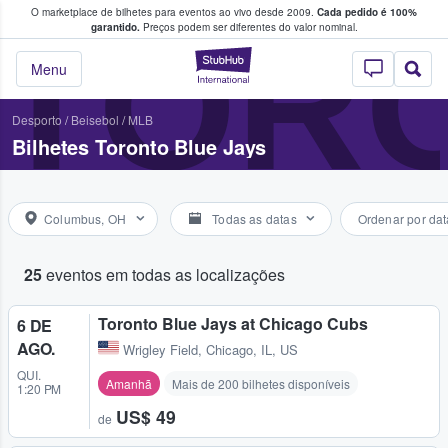
O marketplace de bilhetes para eventos ao vivo desde 2009.
Cada pedido é 100%
 os fãs compram e vendem bilhetes
TORO
garantido.
Preços podem ser diferentes do valor nominal.
StubHub – onde o
Menu
Desporto
/
Beisebol
/
MLB
Bilhetes Toronto Blue Jays
Columbus, OH
Todas as datas
Ordenar por dat
25
eventos em todas as localizações
Toronto Blue Jays at Chicago Cubs
6 DE
AGO.
Wrigley Field
,
Chicago, IL, US
QUI.
Amanhã
Mais de 200 bilhetes disponíveis
1:20 PM
US$ 49
de