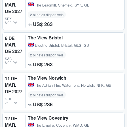
MAR.
The Leadmill
,
Sheffield, SYK, GB
DE 2027
2 bilhetes disponíveis
SEX.
6:30 PM
US$ 263
de
The View Bristol
6 DE
MAR.
Electric Bristol
,
Bristol, GLS, GB
DE 2027
2 bilhetes disponíveis
SÁB.
6:30 PM
US$ 263
de
The View Norwich
11 DE
MAR.
The Adrian Flux Waterfront
,
Norwich, NFK, GB
DE 2027
2 bilhetes disponíveis
QUI.
7:00 PM
US$ 236
de
The View Coventry
12 DE
MAR.
The Empire
,
Coventry, WMD, GB