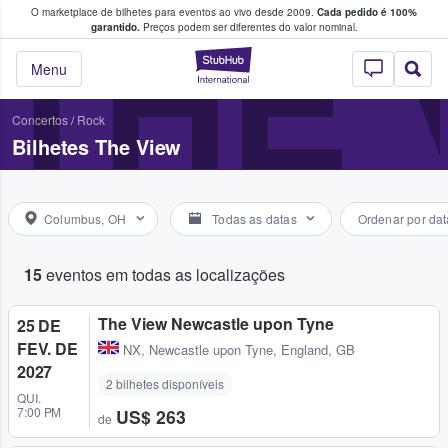
O marketplace de bilhetes para eventos ao vivo desde 2009.
Cada pedido é 100%
 os fãs compram e vendem bilhetes
THE 
garantido.
Preços podem ser diferentes do valor nominal.
StubHub – onde o
Menu
Concertos
/
Rock
Bilhetes The View
Columbus, OH
Todas as datas
Ordenar por dat
15
eventos em todas as localizações
The View Newcastle upon Tyne
25 DE
FEV. DE
NX
,
Newcastle upon Tyne, England, GB
2027
2 bilhetes disponíveis
QUI.
7:00 PM
US$ 263
de