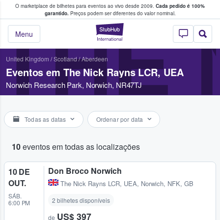
O marketplace de bilhetes para eventos ao vivo desde 2009.
Cada pedido é 100%
 os fãs compram e vendem bilhetes
garantido.
Preços podem ser diferentes do valor nominal.
THE 
StubHub – onde o
Menu
United Kingdom
/
Scotland
/
Aberdeen
Eventos em The Nick Rayns LCR, UEA
Norwich Research Park, Norwich, NR47TJ
Todas as datas
Ordenar por data
10
eventos em todas as localizações
Don Broco Norwich
10 DE
OUT.
The Nick Rayns LCR, UEA
,
Norwich, NFK, GB
SÁB.
2 bilhetes disponíveis
6:00 PM
US$ 397
de