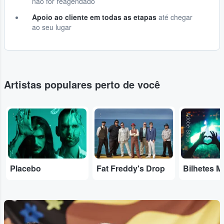
não for reagendado
Apoio ao cliente em todas as etapas
até chegar
ao seu lugar
Artistas populares perto de você
...
...
Adobe Stock
Placebo
Fat Freddy's Drop
Bilhetes M