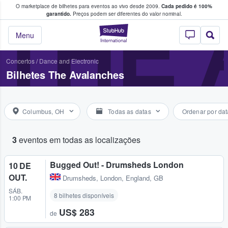
O marketplace de bilhetes para eventos ao vivo desde 2009.
Cada pedido é 100%
 os fãs compram e vendem bilhetes
THE
garantido.
Preços podem ser diferentes do valor nominal.
StubHub – onde o
Menu
Concertos
/
Dance and Electronic
Bilhetes The Avalanches
Columbus, OH
Todas as datas
Ordenar por dat
3
eventos em todas as localizações
Bugged Out! - Drumsheds London
10 DE
OUT.
Drumsheds
,
London, England, GB
SÁB.
8 bilhetes disponíveis
1:00 PM
US$ 283
de