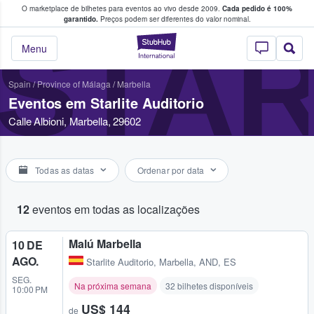
O marketplace de bilhetes para eventos ao vivo desde 2009.
Cada pedido é 100%
 os fãs compram e vendem bilhetes
garantido.
Preços podem ser diferentes do valor nominal.
STAR
StubHub – onde o
Menu
Spain
/
Province of Málaga
/
Marbella
Eventos em Starlite Auditorio
Calle Albioni, Marbella, 29602
Todas as datas
Ordenar por data
12
eventos em todas as localizações
Malú Marbella
10 DE
AGO.
Starlite Auditorio
,
Marbella, AND, ES
SEG.
Na próxima semana
32 bilhetes disponíveis
10:00 PM
US$ 144
de