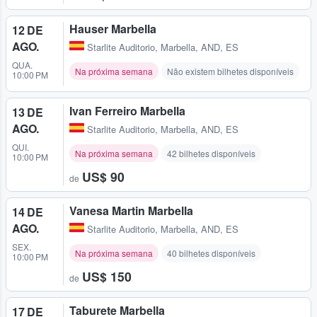
Hauser Marbella
12 DE
AGO.
Starlite Auditorio
,
Marbella, AND, ES
QUA.
Na próxima semana
Não existem bilhetes disponíveis
10:00 PM
Ivan Ferreiro Marbella
13 DE
AGO.
Starlite Auditorio
,
Marbella, AND, ES
QUI.
Na próxima semana
42 bilhetes disponíveis
10:00 PM
US$ 90
de
Vanesa Martin Marbella
14 DE
AGO.
Starlite Auditorio
,
Marbella, AND, ES
SEX.
Na próxima semana
40 bilhetes disponíveis
10:00 PM
US$ 150
de
Taburete Marbella
17 DE