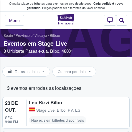
O marketplace de bilhetes para eventos ao vivo desde 2009.
Cada pedido é 100%
 os fãs compram e vendem bilhetes
garantido.
Preços podem ser diferentes do valor nominal.
STAG
StubHub – onde o
Menu
Spain
/
Province of Vizcaya
/
Bilbao
Eventos em Stage Live
8 Uribitarte Pasealekua, Bilbo, 48001
Todas as datas
Ordenar por data
3
eventos em todas as localizações
Leo Rizzi Bilbo
23 DE
OUT.
Stage Live
,
Bilbo, PV, ES
SEX.
Não existem bilhetes disponíveis
9:00 PM