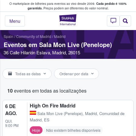
O marketplace de bilhetes para eventos ao vivo desde 2009.
Cada pedido é 100%
 os fãs compram e vendem bilhetes
garantido.
Preços podem ser diferentes do valor nominal.
SALA
StubHub – onde o
Menu
Spain
/
Community of Madrid
/
Madrid
Eventos em Sala Mon Live (Penelope)
36 Calle Hilarión Eslava, Madrid, 28015
Todas as datas
Ordenar por data
10
eventos em todas as localizações
High On Fire Madrid
6 DE
AGO.
Sala Mon Live (Penelope)
,
Madrid, Comunidad de
Madrid, ES
QUI.
9:00 PM
Hoje
Não existem bilhetes disponíveis