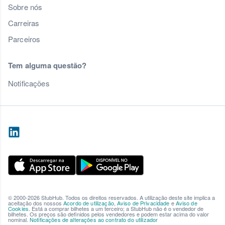
Sobre nós
Carreiras
Parceiros
Tem alguma questão?
Notificações
© 2000-2026 StubHub. Todos os direitos reservados. A utilização deste site implica a
aceitação dos nossos
Acordo de utilização
,
Aviso de Privacidade
e
Aviso de
Cookies
. Está a comprar bilhetes a um terceiro; a StubHub não é o vendedor de
bilhetes. Os preços são definidos pelos vendedores e podem estar acima do valor
nominal.
Notificações de alterações ao contrato do utilizador