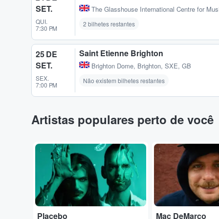
SET.
The Glasshouse International Centre for Mus
QUI.
2 bilhetes restantes
7:30 PM
Saint Etienne Brighton
25 DE
SET.
Brighton Dome
,
Brighton, SXE, GB
SEX.
Não existem bilhetes restantes
7:00 PM
Artistas populares perto de você
...
...
Placebo
Mac DeMarco