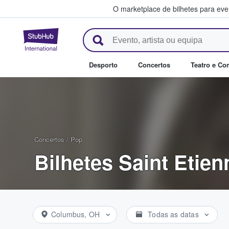
O marketplace de bilhetes para ev
StubHub – onde os fãs compra
Desporto
Concertos
Teatro e Co
Concertos
/
Pop
Bilhetes Saint Etien
Columbus, OH
Todas as datas