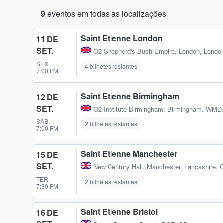
9
eventos em todas as localizações
Saint Etienne London
11 DE
SET.
O2 Shepherd's Bush Empire
,
London, Londo
SEX.
4 bilhetes restantes
7:00 PM
Saint Etienne Birmingham
12 DE
SET.
O2 Institute Birmingham
,
Birmingham, WMD
SÁB.
2 bilhetes restantes
7:00 PM
Saint Etienne Manchester
15 DE
SET.
New Century Hall
,
Manchester, Lancashire, 
TER.
2 bilhetes restantes
7:30 PM
Saint Etienne Bristol
16 DE