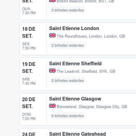
SET.
Bristol Beacon
,
Bristol, BST, GB
QUA.
2 bilhetes restantes
7:30 PM
Saint Etienne London
18 DE
SET.
The Roundhouse
,
London, London, GB
SEX.
2 bilhetes restantes
7:30 PM
Saint Etienne Sheffield
19 DE
SET.
The Leadmill
,
Sheffield, SYK, GB
SÁB.
2 bilhetes restantes
7:30 PM
Saint Etienne Glasgow
20 DE
SET.
Barrowland
,
Glasgow, Glasgow City, GB
DOM.
6 bilhetes restantes
7:00 PM
Saint Etienne Gateshead
24 DE