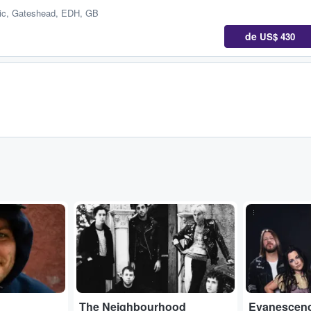
ic
,
Gateshead, EDH, GB
de
US$ 430
...
...
The Neighbourhood
Evanescen