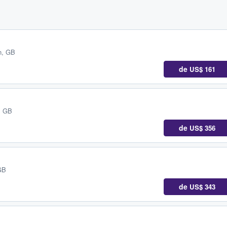
n, GB
de
US$ 161
, GB
de
US$ 356
GB
de
US$ 343