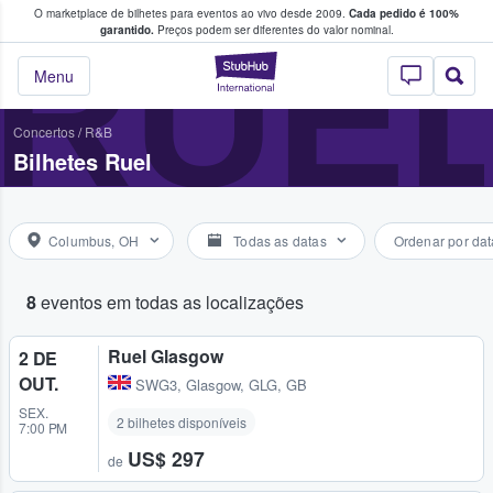
O marketplace de bilhetes para eventos ao vivo desde 2009.
Cada pedido é 100%
 os fãs compram e vendem bilhetes
RUE
garantido.
Preços podem ser diferentes do valor nominal.
StubHub – onde o
Menu
Concertos
/
R&B
Bilhetes Ruel
Columbus, OH
Todas as datas
Ordenar por dat
8
eventos em todas as localizações
Ruel Glasgow
2 DE
OUT.
SWG3
,
Glasgow, GLG, GB
SEX.
2 bilhetes disponíveis
7:00 PM
US$ 297
de