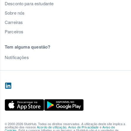
Desconto para estudante
Sobre nós
Carreiras
Parceiros
Tem alguma questão?
Notificações
© 2000-2026 StubHub. Todos os direitos reservados. A utilização deste site implica a
aceitação dos nossos
Acordo de utilização
,
Aviso de Privacidade
e
Aviso de
Cookies
. Está a comprar bilhetes a um terceiro; a StubHub não é o vendedor de