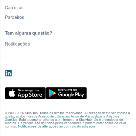
Carreiras
Parceiros
Tem alguma questão?
Notificações
© 2000-2026 StubHub. Todos os direitos reservados. A utilização deste site implica a
aceitação dos nossos
Acordo de utilização
,
Aviso de Privacidade
e
Aviso de
Cookies
. Está a comprar bilhetes a um terceiro; a StubHub não é o vendedor de
bilhetes. Os preços são definidos pelos vendedores e podem estar acima do valor
nominal.
Notificações de alterações ao contrato do utilizador