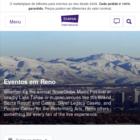
O marketplace de bilhetes para eventos ao vivo desde 2009.
Cada pedido é 100%
 os fãs compram e vendem bilhetes
garantido.
Preços podem ser diferentes do valor nominal.
StubHub – onde o
Menu
United States
/
Nevada
Eventos em Reno
Whether it’s the annual SnowGlobe Music Festival in
nearby Lake Tahoe or in-town venues like the Grand
Sierra Resort and Casino, Silver Legacy Casino, and
Pioneer Center for the Performing Arts, Reno offers
something for every fan of the live experience.
Todas as datas