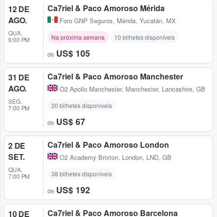
Ca7riel & Paco Amoroso Mérida
12 DE
AGO.
Foro GNP Seguros
,
Mérida, Yucatán, MX
QUA.
Na próxima semana
10 bilhetes disponíveis
9:00 PM
US$ 105
de
Ca7riel & Paco Amoroso Manchester
31 DE
AGO.
O2 Apollo Manchester
,
Manchester, Lancashire, GB
SEG.
20 bilhetes disponíveis
7:00 PM
US$ 67
de
Ca7riel & Paco Amoroso London
2 DE
SET.
O2 Academy Brixton
,
London, LND, GB
QUA.
38 bilhetes disponíveis
7:00 PM
US$ 192
de
Ca7riel & Paco Amoroso Barcelona
10 DE