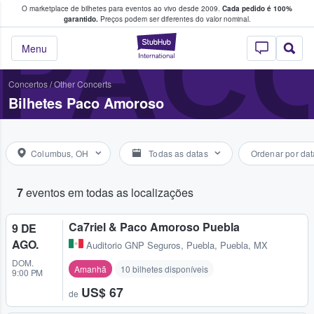
O marketplace de bilhetes para eventos ao vivo desde 2009.
Cada pedido é 100%
 os fãs compram e vendem bilhetes
PAC
garantido.
Preços podem ser diferentes do valor nominal.
StubHub – onde o
Menu
Concertos
/
Other Concerts
Bilhetes Paco Amoroso
Columbus, OH
Todas as datas
Ordenar por dat
7
eventos em todas as localizações
Ca7riel & Paco Amoroso Puebla
9 DE
AGO.
Auditorio GNP Seguros
,
Puebla, Puebla, MX
DOM.
Amanhã
10 bilhetes disponíveis
9:00 PM
US$ 67
de