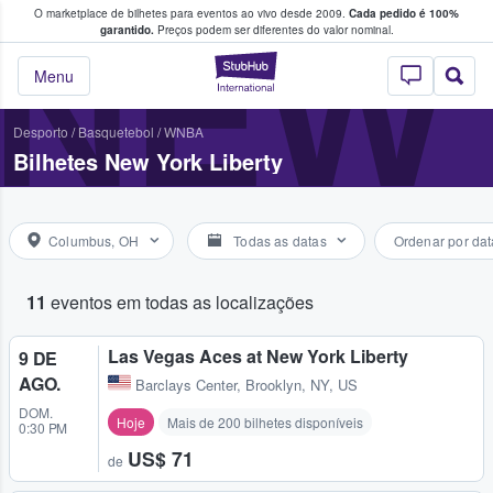
O marketplace de bilhetes para eventos ao vivo desde 2009.
Cada pedido é 100%
 os fãs compram e vendem bilhetes
NEW 
garantido.
Preços podem ser diferentes do valor nominal.
StubHub – onde o
Menu
Desporto
/
Basquetebol
/
WNBA
Bilhetes New York Liberty
Columbus, OH
Todas as datas
Ordenar por dat
11
eventos em todas as localizações
Las Vegas Aces at New York Liberty
9 DE
AGO.
Barclays Center
,
Brooklyn, NY, US
DOM.
Hoje
Mais de 200 bilhetes disponíveis
0:30 PM
US$ 71
de