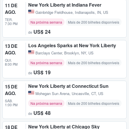
New York Liberty at Indiana Fever
11 DE
AGO.
Gainbridge Fieldhouse
,
Indianapolis, IN, US
TER.
Na próxima semana
Mais de 200 bilhetes disponíveis
7:30 PM
US$ 24
de
Los Angeles Sparks at New York Liberty
13 DE
AGO.
Barclays Center
,
Brooklyn, NY, US
QUI.
Na próxima semana
Mais de 200 bilhetes disponíveis
8:00 PM
US$ 19
de
New York Liberty at Connecticut Sun
15 DE
AGO.
Mohegan Sun Arena
,
Uncasville, CT, US
SÁB.
Na próxima semana
Mais de 200 bilhetes disponíveis
1:00 PM
US$ 48
de
New York Liberty at Chicago Sky
18 DE