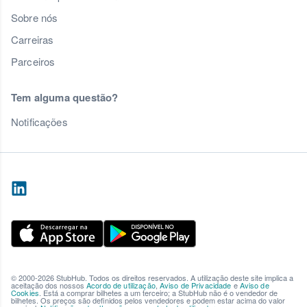
Sobre nós
Carreiras
Parceiros
Tem alguma questão?
Notificações
© 2000-2026 StubHub. Todos os direitos reservados. A utilização deste site implica a
aceitação dos nossos
Acordo de utilização
,
Aviso de Privacidade
e
Aviso de
Cookies
. Está a comprar bilhetes a um terceiro; a StubHub não é o vendedor de
bilhetes. Os preços são definidos pelos vendedores e podem estar acima do valor