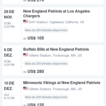
de
New England Patriots at Los Angeles
29 DE
Chargers
NOV.
SoFi Stadium
,
Inglewood, California, US
DOM.
5:20 PM
Mais de 200 bilhetes disponíveis
US$ 105
de
Buffalo Bills at New England Patriots
6 DE
DEZ.
Gillette Stadium
,
Foxborough, MA, US
DOM.
Mais de 200 bilhetes disponíveis
4:25 PM
US$ 280
de
Minnesota Vikings at New England Patriots
10 DE
DEZ.
Gillette Stadium
,
Foxborough, MA, US
QUI.
Mais de 200 bilhetes disponíveis
8:15 PM
US$ 135
de