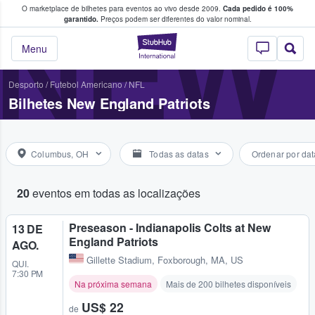
O marketplace de bilhetes para eventos ao vivo desde 2009.
Cada pedido é 100%
 os fãs compram e vendem bilhetes
NEW 
garantido.
Preços podem ser diferentes do valor nominal.
StubHub – onde o
Menu
Desporto
/
Futebol Americano
/
NFL
Bilhetes New England Patriots
Columbus, OH
Todas as datas
Ordenar por dat
20
eventos em todas as localizações
Preseason - Indianapolis Colts at New
13 DE
England Patriots
AGO.
Gillette Stadium
,
Foxborough, MA, US
QUI.
7:30 PM
Na próxima semana
Mais de 200 bilhetes disponíveis
US$ 22
de