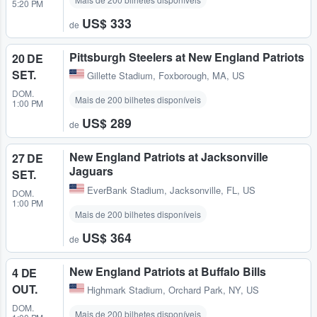
5:20 PM
US$ 333
de
Pittsburgh Steelers at New England Patriots
20 DE
SET.
Gillette Stadium
,
Foxborough, MA, US
DOM.
Mais de 200 bilhetes disponíveis
1:00 PM
US$ 289
de
New England Patriots at Jacksonville
27 DE
Jaguars
SET.
EverBank Stadium
,
Jacksonville, FL, US
DOM.
1:00 PM
Mais de 200 bilhetes disponíveis
US$ 364
de
New England Patriots at Buffalo Bills
4 DE
OUT.
Highmark Stadium
,
Orchard Park, NY, US
DOM.
Mais de 200 bilhetes disponíveis