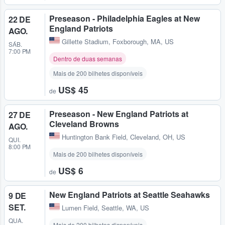
Preseason - Philadelphia Eagles at New
22 DE
England Patriots
AGO.
Gillette Stadium
,
Foxborough, MA, US
SÁB.
7:00 PM
Dentro de duas semanas
Mais de 200 bilhetes disponíveis
US$ 45
de
Preseason - New England Patriots at
27 DE
Cleveland Browns
AGO.
Huntington Bank Field
,
Cleveland, OH, US
QUI.
8:00 PM
Mais de 200 bilhetes disponíveis
US$ 6
de
New England Patriots at Seattle Seahawks
9 DE
SET.
Lumen Field
,
Seattle, WA, US
QUA.
Mais de 200 bilhetes disponíveis