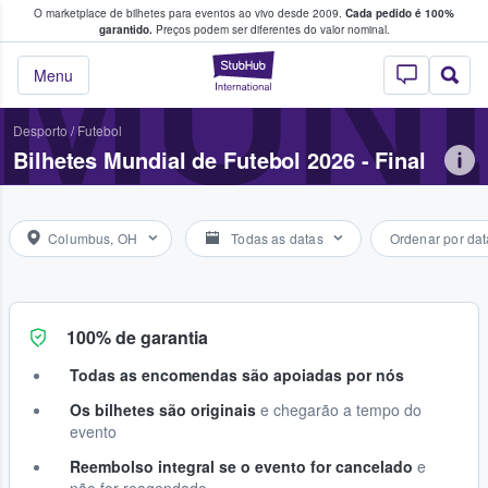
O marketplace de bilhetes para eventos ao vivo desde 2009.
Cada pedido é 100%
 os fãs compram e vendem bilhetes
MUND
garantido.
Preços podem ser diferentes do valor nominal.
StubHub – onde o
Menu
Desporto
/
Futebol
Bilhetes Mundial de Futebol 2026 - Final
Columbus, OH
Todas as datas
Ordenar por dat
100% de garantia
Todas as encomendas são apoiadas por nós
Os bilhetes são originais
e chegarão a tempo do
evento
Reembolso integral se o evento for cancelado
e