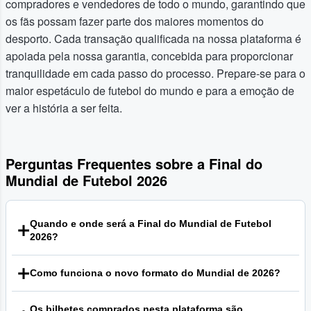
compradores e vendedores de todo o mundo, garantindo que
os fãs possam fazer parte dos maiores momentos do
desporto. Cada transação qualificada na nossa plataforma é
apoiada pela nossa garantia, concebida para proporcionar
tranquilidade em cada passo do processo. Prepare-se para o
maior espetáculo de futebol do mundo e para a emoção de
ver a história a ser feita.
Perguntas Frequentes sobre a Final do
Mundial de Futebol 2026
Quando e onde será a Final do Mundial de Futebol
2026?
A grande final do Mundial de Futebol 2026 está agendada
Como funciona o novo formato do Mundial de 2026?
para o dia 19 de julho de 2026. O jogo será disputado no
MetLife Stadium, em East Rutherford, Nova Jersey, nos
O Mundial de 2026 será o primeiro a contar com 48
Estados Unidos.
Os bilhetes comprados nesta plataforma são