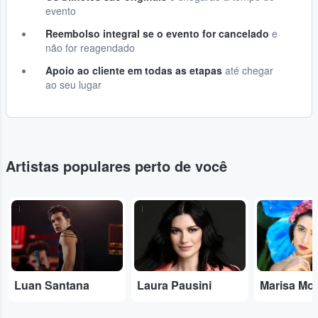
evento
Reembolso integral se o evento for cancelado
e
não for reagendado
Apoio ao cliente em todas as etapas
até chegar
ao seu lugar
Artistas populares perto de você
...
...
...
Luan Santana
Laura Pausini
Marisa Mo