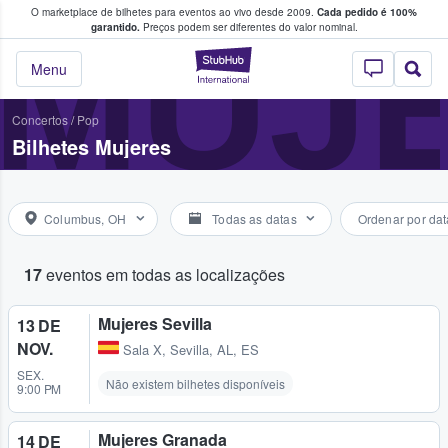
O marketplace de bilhetes para eventos ao vivo desde 2009.
Cada pedido é 100%
 os fãs compram e vendem bilhetes
MUJ
garantido.
Preços podem ser diferentes do valor nominal.
StubHub – onde o
Menu
Concertos
/
Pop
Bilhetes Mujeres
Columbus, OH
Todas as datas
Ordenar por dat
17
eventos em todas as localizações
Mujeres Sevilla
13 DE
NOV.
Sala X
,
Sevilla, AL, ES
SEX.
Não existem bilhetes disponíveis
9:00 PM
Mujeres Granada
14 DE