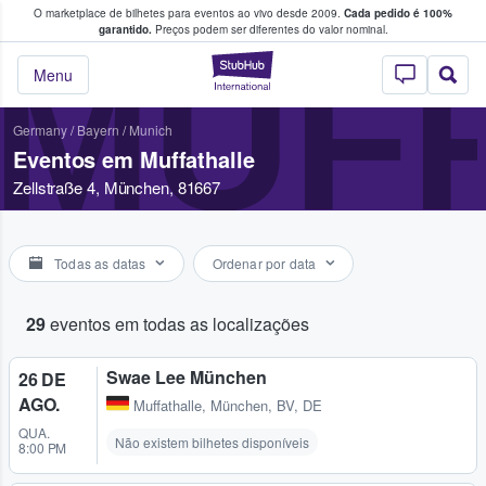
O marketplace de bilhetes para eventos ao vivo desde 2009.
Cada pedido é 100%
 os fãs compram e vendem bilhetes
garantido.
Preços podem ser diferentes do valor nominal.
MUF
StubHub – onde o
Menu
Germany
/
Bayern
/
Munich
Eventos em Muffathalle
Zellstraße 4, München, 81667
Todas as datas
Ordenar por data
29
eventos em todas as localizações
Swae Lee München
26 DE
AGO.
Muffathalle
,
München, BV, DE
QUA.
Não existem bilhetes disponíveis
8:00 PM