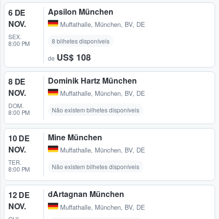
Apsilon München
6 DE
NOV.
Muffathalle
,
München, BV, DE
SEX.
8 bilhetes disponíveis
8:00 PM
US$ 108
de
Dominik Hartz München
8 DE
NOV.
Muffathalle
,
München, BV, DE
DOM.
Não existem bilhetes disponíveis
8:00 PM
Mine München
10 DE
NOV.
Muffathalle
,
München, BV, DE
TER.
Não existem bilhetes disponíveis
8:00 PM
dArtagnan München
12 DE
NOV.
Muffathalle
,
München, BV, DE
QUI.