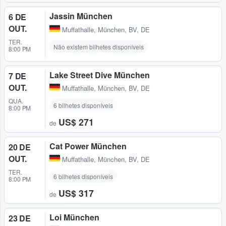
Jassin München
6 DE
OUT.
Muffathalle
,
München, BV, DE
TER.
Não existem bilhetes disponíveis
8:00 PM
Lake Street Dive München
7 DE
OUT.
Muffathalle
,
München, BV, DE
QUA.
6 bilhetes disponíveis
8:00 PM
US$ 271
de
Cat Power München
20 DE
OUT.
Muffathalle
,
München, BV, DE
TER.
6 bilhetes disponíveis
8:00 PM
US$ 317
de
Loi München
23 DE