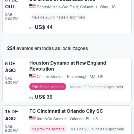
OUT.
ScottsMiracle-Gro Field
,
Columbus, Ohio, US
SÁB.
Mais de 200 bilhetes disponíveis
2:00 PM
US$ 44
de
224
eventos em todas as localizações
Houston Dynamo at New England
8 DE
Revolution
AGO.
Gillette Stadium
,
Foxborough, MA, US
SÁB.
4:30 PM
Este fim de semana
Mais de 200 bilhetes disponíveis
US$ 39
de
FC Cincinnati at Orlando City SC
15 DE
AGO.
Inter&Co Stadium
,
Orlando, FL, US
SÁB.
Na próxima semana
Mais de 200 bilhetes disponíveis
6:30 PM