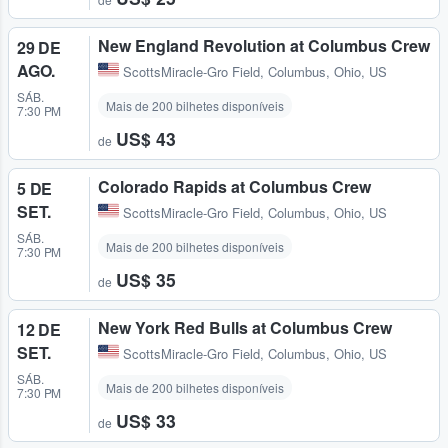
New England Revolution at Columbus Crew
29 DE
AGO.
ScottsMiracle-Gro Field
,
Columbus, Ohio, US
SÁB.
Mais de 200 bilhetes disponíveis
7:30 PM
US$ 43
de
Colorado Rapids at Columbus Crew
5 DE
SET.
ScottsMiracle-Gro Field
,
Columbus, Ohio, US
SÁB.
Mais de 200 bilhetes disponíveis
7:30 PM
US$ 35
de
New York Red Bulls at Columbus Crew
12 DE
SET.
ScottsMiracle-Gro Field
,
Columbus, Ohio, US
SÁB.
Mais de 200 bilhetes disponíveis
7:30 PM
US$ 33
de