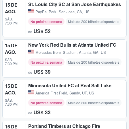
St. Louis City SC at San Jose Earthquakes
15 DE
AGO.
PayPal Park
,
San Jose, CA, US
SÁB.
Na próxima semana
Mais de 200 bilhetes disponíveis
7:30 PM
US$ 52
de
New York Red Bulls at Atlanta United FC
15 DE
AGO.
Mercedes-Benz Stadium
,
Atlanta, GA, US
SÁB.
Na próxima semana
Mais de 200 bilhetes disponíveis
7:30 PM
US$ 39
de
Minnesota United FC at Real Salt Lake
15 DE
AGO.
America First Field
,
Sandy, UT, US
SÁB.
Na próxima semana
Mais de 200 bilhetes disponíveis
7:30 PM
US$ 33
de
Portland Timbers at Chicago Fire
16 DE