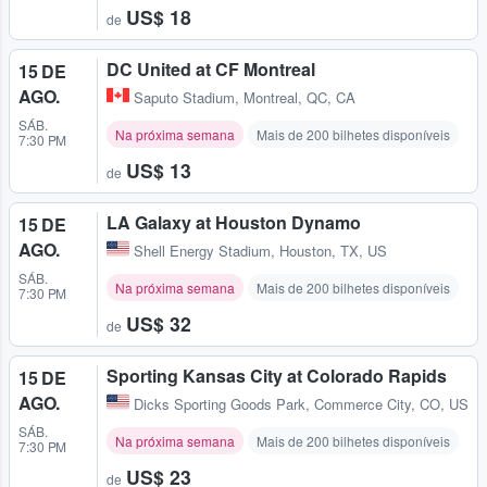
US$ 18
de
DC United at CF Montreal
15 DE
AGO.
Saputo Stadium
,
Montreal, QC, CA
SÁB.
Na próxima semana
Mais de 200 bilhetes disponíveis
7:30 PM
US$ 13
de
LA Galaxy at Houston Dynamo
15 DE
AGO.
Shell Energy Stadium
,
Houston, TX, US
SÁB.
Na próxima semana
Mais de 200 bilhetes disponíveis
7:30 PM
US$ 32
de
Sporting Kansas City at Colorado Rapids
15 DE
AGO.
Dicks Sporting Goods Park
,
Commerce City, CO, US
SÁB.
Na próxima semana
Mais de 200 bilhetes disponíveis
7:30 PM
US$ 23
de