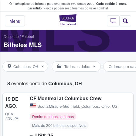
O marketplace de bilhetes para eventos ao vivo desde 2009.
Cada pedido é 100%
 os fãs compram e vendem bilhetes
MLS
garantido.
Preços podem ser diferentes do valor nominal.
StubHub – onde o
Menu
Desporto
/
Futebol
Bilhetes MLS
Columbus, OH
Todas as datas
Ordenar por dat
8
eventos perto de
Columbus, OH
CF Montreal at Columbus Crew
19 DE
AGO.
ScottsMiracle-Gro Field
,
Columbus, Ohio, US
QUA.
Dentro de duas semanas
7:30 PM
Mais de 200 bilhetes disponíveis
US$ 25
de