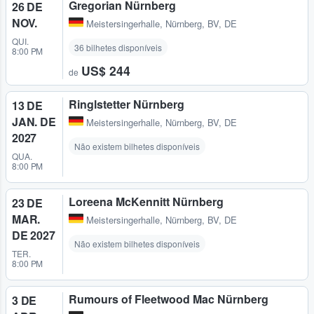
Gregorian Nürnberg
26 DE
NOV.
Meistersingerhalle
,
Nürnberg, BV, DE
QUI.
36 bilhetes disponíveis
8:00 PM
US$ 244
de
Ringlstetter Nürnberg
13 DE
JAN. DE
Meistersingerhalle
,
Nürnberg, BV, DE
2027
Não existem bilhetes disponíveis
QUA.
8:00 PM
Loreena McKennitt Nürnberg
23 DE
MAR.
Meistersingerhalle
,
Nürnberg, BV, DE
DE 2027
Não existem bilhetes disponíveis
TER.
8:00 PM
Rumours of Fleetwood Mac Nürnberg
3 DE