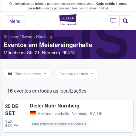
O marketplace de bilhetes para eventos ao vivo desde 2009.
Cada pedido é 100%
 os fãs compram e vendem bilhetes
garantido.
Preços podem ser diferentes do valor nominal.
MEI
StubHub – onde o
Menu
Germany
/
Bayern
/
Nürnberg
Eventos em Meistersingerhalle
Münchener Str. 21, Nürnberg, 90478
Todas as datas
Ordenar por data
16
eventos em todas as localizações
Dieter Nuhr Nürnberg
25 DE
SET.
Meistersingerhalle
,
Nürnberg, BV, DE
SEX.
Não existem bilhetes disponíveis
8:00 PM