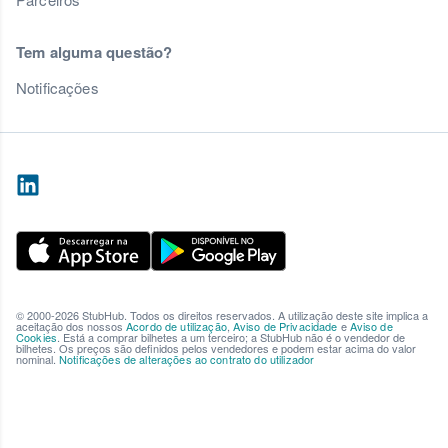
Tem alguma questão?
Notificações
© 2000-2026 StubHub. Todos os direitos reservados. A utilização deste site implica a
aceitação dos nossos
Acordo de utilização
,
Aviso de Privacidade
e
Aviso de
Cookies
. Está a comprar bilhetes a um terceiro; a StubHub não é o vendedor de
bilhetes. Os preços são definidos pelos vendedores e podem estar acima do valor
nominal.
Notificações de alterações ao contrato do utilizador