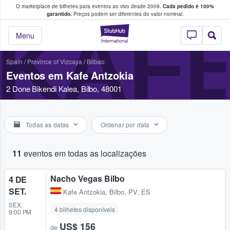
O marketplace de bilhetes para eventos ao vivo desde 2009.
Cada pedido é 100%
 os fãs compram e vendem bilhetes
garantido.
Preços podem ser diferentes do valor nominal.
KAFE
StubHub – onde o
Menu
Spain
/
Province of Vizcaya
/
Bilbao
Eventos em Kafe Antzokia
2 Done Bikendi Kalea, Bilbo, 48001
Todas as datas
Ordenar por data
11
eventos em todas as localizações
Nacho Vegas Bilbo
4 DE
SET.
Kafe Antzokia
,
Bilbo, PV, ES
SEX.
4 bilhetes disponíveis
9:00 PM
US$ 156
de