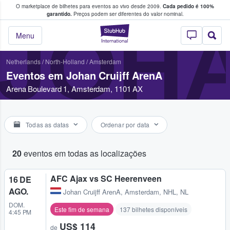
O marketplace de bilhetes para eventos ao vivo desde 2009.
Cada pedido é 100%
 os fãs compram e vendem bilhetes
garantido.
Preços podem ser diferentes do valor nominal.
JOHA
StubHub – onde o
Menu
Netherlands
/
North-Holland
/
Amsterdam
Eventos em Johan Cruijff ArenA
Arena Boulevard 1, Amsterdam, 1101 AX
Todas as datas
Ordenar por data
20
eventos em todas as localizações
AFC Ajax vs SC Heerenveen
16 DE
AGO.
Johan Cruijff ArenA
,
Amsterdam, NHL, NL
DOM.
Este fim de semana
137 bilhetes disponíveis
4:45 PM
US$ 114
de