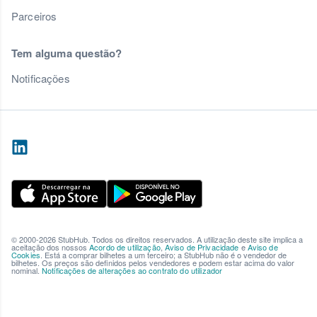
Parceiros
Tem alguma questão?
Notificações
© 2000-2026 StubHub. Todos os direitos reservados. A utilização deste site implica a
aceitação dos nossos
Acordo de utilização
,
Aviso de Privacidade
e
Aviso de
Cookies
. Está a comprar bilhetes a um terceiro; a StubHub não é o vendedor de
bilhetes. Os preços são definidos pelos vendedores e podem estar acima do valor
nominal.
Notificações de alterações ao contrato do utilizador