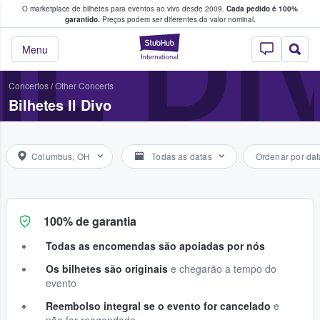
O marketplace de bilhetes para eventos ao vivo desde 2009.
Cada pedido é 100%
 os fãs compram e vendem bilhetes
IL D
garantido.
Preços podem ser diferentes do valor nominal.
StubHub – onde o
Menu
Concertos
/
Other Concerts
Bilhetes Il Divo
Columbus, OH
Todas as datas
Ordenar por dat
100% de garantia
Todas as encomendas são apoiadas por nós
Os bilhetes são originais
e chegarão a tempo do
evento
Reembolso integral se o evento for cancelado
e