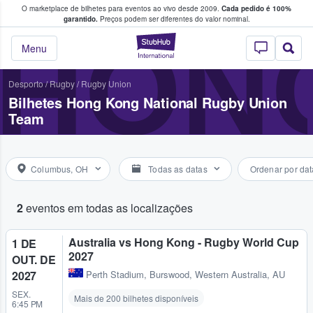
O marketplace de bilhetes para eventos ao vivo desde 2009.
Cada pedido é 100%
 os fãs compram e vendem bilhetes
garantido.
Preços podem ser diferentes do valor nominal.
HONG
StubHub – onde o
Menu
Desporto
/
Rugby
/
Rugby Union
Bilhetes Hong Kong National Rugby Union
Team
Columbus, OH
Todas as datas
Ordenar por dat
2
eventos em todas as localizações
Australia vs Hong Kong - Rugby World Cup
1 DE
2027
OUT. DE
2027
Perth Stadium
,
Burswood, Western Australia, AU
SEX.
Mais de 200 bilhetes disponíveis
6:45 PM