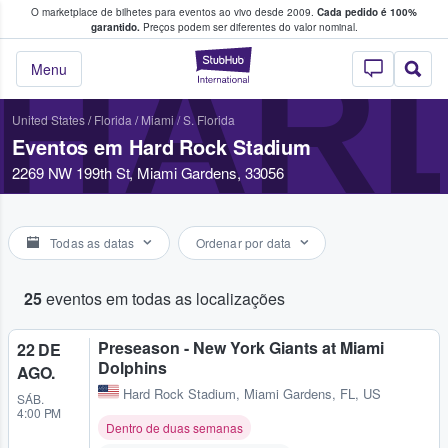
O marketplace de bilhetes para eventos ao vivo desde 2009.
Cada pedido é 100%
 os fãs compram e vendem bilhetes
garantido.
Preços podem ser diferentes do valor nominal.
HARD
StubHub – onde o
Menu
United States
/
Florida
/
Miami / S. Florida
Eventos em Hard Rock Stadium
2269 NW 199th St, Miami Gardens, 33056
Todas as datas
Ordenar por data
25
eventos em todas as localizações
Preseason - New York Giants at Miami
22 DE
Dolphins
AGO.
Hard Rock Stadium
,
Miami Gardens, FL, US
SÁB.
4:00 PM
Dentro de duas semanas