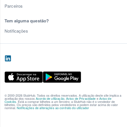
Parceiros
Tem alguma questão?
Notificações
© 2000-2026 StubHub. Todos os direitos reservados. A utilização deste site implica a
aceitação dos nossos
Acordo de utilização
,
Aviso de Privacidade
e
Aviso de
Cookies
. Está a comprar bilhetes a um terceiro; a StubHub não é o vendedor de
bilhetes. Os preços são definidos pelos vendedores e podem estar acima do valor
nominal.
Notificações de alterações ao contrato do utilizador