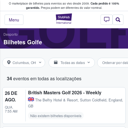
O marketplace de bilhetes para eventos ao vivo desde 2009.
Cada pedido é 100%
 os fãs compram e vendem bilhetes
GOL
garantido.
Preços podem ser diferentes do valor nominal.
StubHub – onde o
Menu
Desporto
Bilhetes Golfe
Columbus, OH
Todas as datas
Ordenar por dat
34
eventos em todas as localizações
British Masters Golf 2026 - Weekly
26 DE
AGO.
The Belfry Hotel & Resort
,
Sutton Coldfield, England,
GB
QUA.
7:55 AM
Não existem bilhetes disponíveis