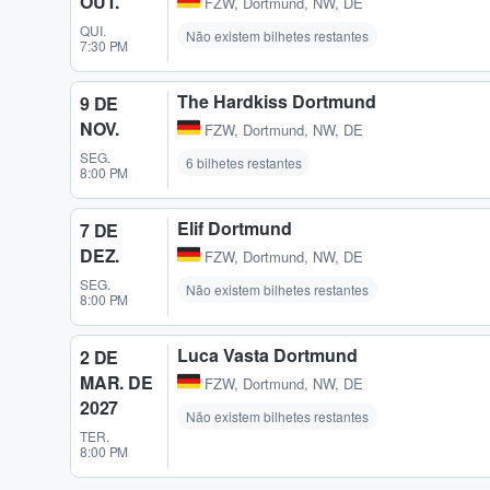
OUT.
FZW
,
Dortmund, NW, DE
QUI.
Não existem bilhetes restantes
7:30 PM
The Hardkiss Dortmund
9 DE
NOV.
FZW
,
Dortmund, NW, DE
SEG.
6 bilhetes restantes
8:00 PM
Elif Dortmund
7 DE
DEZ.
FZW
,
Dortmund, NW, DE
SEG.
Não existem bilhetes restantes
8:00 PM
Luca Vasta Dortmund
2 DE
MAR. DE
FZW
,
Dortmund, NW, DE
2027
Não existem bilhetes restantes
TER.
8:00 PM