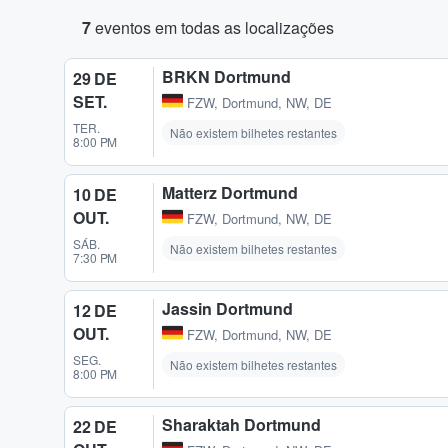
7
eventos em todas as localizações
BRKN Dortmund
29 DE
SET.
FZW
,
Dortmund, NW, DE
TER.
Não existem bilhetes restantes
8:00 PM
Matterz Dortmund
10 DE
OUT.
FZW
,
Dortmund, NW, DE
SÁB.
Não existem bilhetes restantes
7:30 PM
Jassin Dortmund
12 DE
OUT.
FZW
,
Dortmund, NW, DE
SEG.
Não existem bilhetes restantes
8:00 PM
Sharaktah Dortmund
22 DE