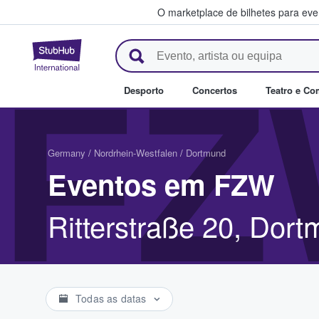
O marketplace de bilhetes para ev
StubHub – onde os fãs compra
FZ
Desporto
Concertos
Teatro e Co
Germany
/
Nordrhein-Westfalen
/
Dortmund
Eventos em FZW
Ritterstraße 20, Dor
Todas as datas