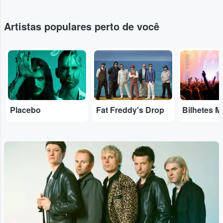
Artistas populares perto de você
...
...
Adobe Stock
Placebo
Fat Freddy's Drop
Bilhetes M