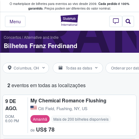
O marketplace de bilhetes para eventos ao vivo desde 2009.
Cada pedido é 100%
 os fãs compram e vendem bilhetes
FRAN
garantido.
Preços podem ser diferentes do valor nominal.
StubHub – onde o
Menu
Concertos
/
Alternative and Indie
Bilhetes Franz Ferdinand
Columbus, OH
Todas as datas
Ordenar por dat
2
eventos em todas as localizações
My Chemical Romance Flushing
9 DE
AGO.
Citi Field
,
Flushing, NY, US
DOM.
Amanhã
Mais de 200 bilhetes disponíveis
6:00 PM
US$ 78
de