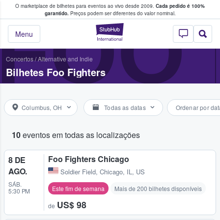
O marketplace de bilhetes para eventos ao vivo desde 2009.
Cada pedido é 100%
 os fãs compram e vendem bilhetes
FOO 
garantido.
Preços podem ser diferentes do valor nominal.
StubHub – onde o
Menu
Concertos
/
Alternative and Indie
Bilhetes Foo Fighters
Columbus, OH
Todas as datas
Ordenar por dat
10
eventos em todas as localizações
Foo Fighters Chicago
8 DE
AGO.
Soldier Field
,
Chicago, IL, US
SÁB.
Este fim de semana
Mais de 200 bilhetes disponíveis
5:30 PM
US$ 98
de