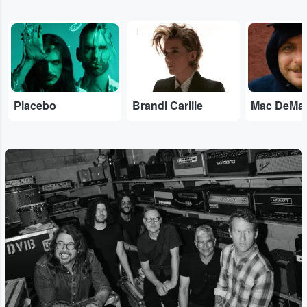
...
...
...
Placebo
Brandi Carlile
Mac DeMa