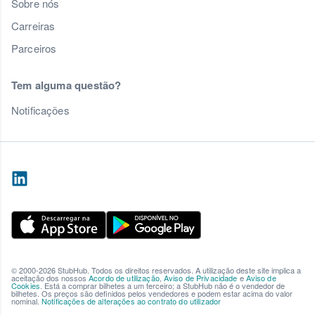
Sobre nós
Carreiras
Parceiros
Tem alguma questão?
Notificações
© 2000-2026 StubHub. Todos os direitos reservados. A utilização deste site implica a
aceitação dos nossos
Acordo de utilização
,
Aviso de Privacidade
e
Aviso de
Cookies
. Está a comprar bilhetes a um terceiro; a StubHub não é o vendedor de
bilhetes. Os preços são definidos pelos vendedores e podem estar acima do valor
nominal.
Notificações de alterações ao contrato do utilizador