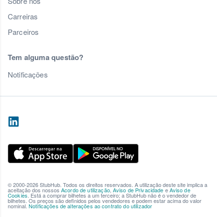
Sobre nós
Carreiras
Parceiros
Tem alguma questão?
Notificações
© 2000-2026 StubHub. Todos os direitos reservados. A utilização deste site implica a
aceitação dos nossos
Acordo de utilização
,
Aviso de Privacidade
e
Aviso de
Cookies
. Está a comprar bilhetes a um terceiro; a StubHub não é o vendedor de
bilhetes. Os preços são definidos pelos vendedores e podem estar acima do valor
nominal.
Notificações de alterações ao contrato do utilizador