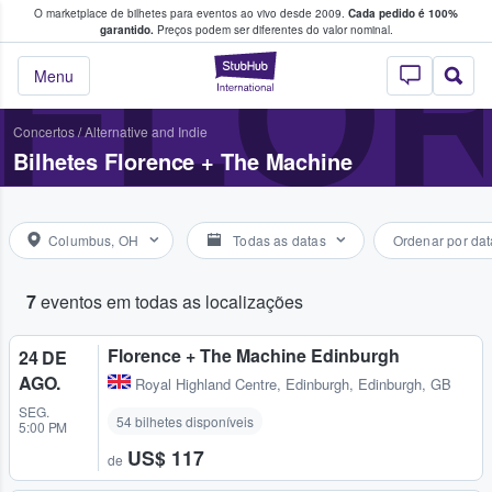
O marketplace de bilhetes para eventos ao vivo desde 2009.
Cada pedido é 100%
 os fãs compram e vendem bilhetes
FLOR
garantido.
Preços podem ser diferentes do valor nominal.
StubHub – onde o
Menu
Concertos
/
Alternative and Indie
Bilhetes Florence + The Machine
Columbus, OH
Todas as datas
Ordenar por dat
7
eventos em todas as localizações
Florence + The Machine Edinburgh
24 DE
AGO.
Royal Highland Centre
,
Edinburgh, Edinburgh, GB
SEG.
54 bilhetes disponíveis
5:00 PM
US$ 117
de