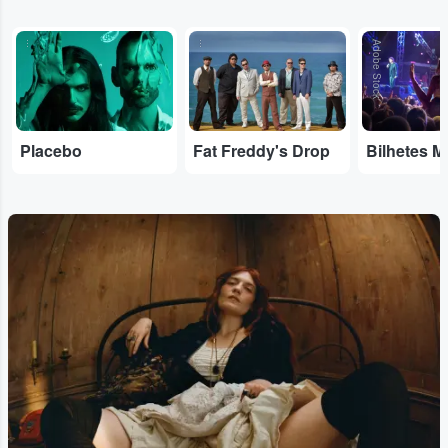
...
...
Adobe Stock
Placebo
Fat Freddy's Drop
Bilhetes M