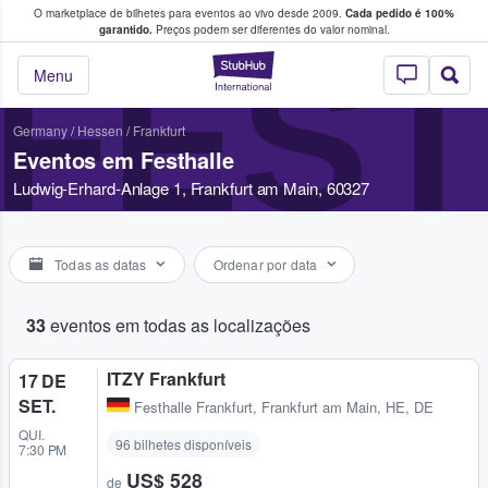
O marketplace de bilhetes para eventos ao vivo desde 2009.
Cada pedido é 100%
 os fãs compram e vendem bilhetes
garantido.
Preços podem ser diferentes do valor nominal.
FES
StubHub – onde o
Menu
Germany
/
Hessen
/
Frankfurt
Eventos em Festhalle
Ludwig-Erhard-Anlage 1, Frankfurt am Main, 60327
Todas as datas
Ordenar por data
33
eventos em todas as localizações
ITZY Frankfurt
17 DE
SET.
Festhalle Frankfurt
,
Frankfurt am Main, HE, DE
QUI.
96 bilhetes disponíveis
7:30 PM
US$ 528
de