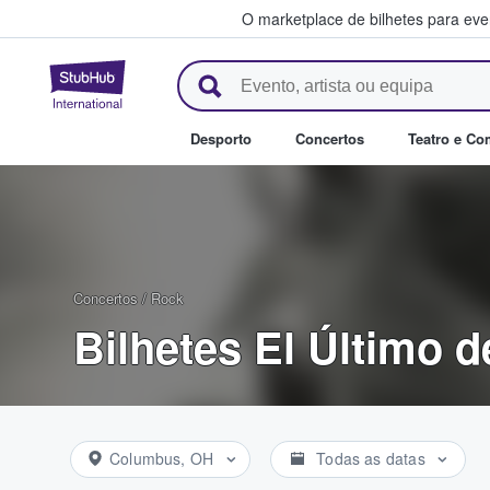
O marketplace de bilhetes para ev
StubHub – onde os fãs compra
Desporto
Concertos
Teatro e Co
Concertos
/
Rock
Bilhetes El Último de
Columbus, OH
Todas as datas