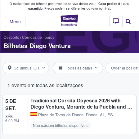
O marketplace de bilhetes para eventos ao vivo desde 2009.
Cada pedido é 100%
 os fãs compram e vendem bilhetes
DIE
garantido.
Preços podem ser diferentes do valor nominal.
StubHub – onde o
Menu
Desporto
/
Corridas de Touros
Bilhetes Diego Ventura
Columbus, OH
Todas as datas
Ordenar por dat
1
evento em todas as localizações
Tradicional Corrida Goyesca 2026 with
5 DE
Diego Ventura, Morante de la Puebla and …
SET.
Plaza de Toros de Ronda
,
Ronda, AL, ES
SÁB.
6:00 PM
Não existem bilhetes disponíveis