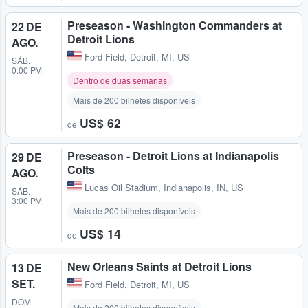
Preseason - Washington Commanders at
22 DE
Detroit Lions
AGO.
Ford Field
,
Detroit, MI, US
SÁB.
0:00 PM
Dentro de duas semanas
Mais de 200 bilhetes disponíveis
US$ 62
de
Preseason - Detroit Lions at Indianapolis
29 DE
Colts
AGO.
Lucas Oil Stadium
,
Indianapolis, IN, US
SÁB.
3:00 PM
Mais de 200 bilhetes disponíveis
US$ 14
de
New Orleans Saints at Detroit Lions
13 DE
SET.
Ford Field
,
Detroit, MI, US
DOM.
Mais de 200 bilhetes disponíveis