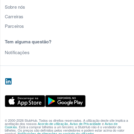
Sobre nós
Carreiras
Parceiros
Tem alguma questão?
Notificações
© 2000-2026 StubHub. Todos os direitos reservados. A utilização deste site implica a
aceitação dos nossos
Acordo de utilização
,
Aviso de Privacidade
e
Aviso de
Cookies
. Está a comprar bilhetes a um terceiro; a StubHub não é o vendedor de
bilhetes. Os preços são definidos pelos vendedores e podem estar acima do valor
nominal.
Notificações de alterações ao contrato do utilizador