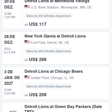
Detroit Lions at Minnesota Vikings
20 DE
DEZ.
U.S. Bank Stadium
,
Minneapolis, MN, US
DOM.
Mais de 200 bilhetes disponíveis
7:20 PM
US$ 117
de
New York Giants at Detroit Lions
28 DE
DEZ.
Ford Field
,
Detroit, MI, US
SEG.
Mais de 200 bilhetes disponíveis
8:15 PM
US$ 289
de
Detroit Lions at Chicago Bears
3 DE
JAN. DE
Soldier Field
,
Chicago, IL, US
2027
Mais de 200 bilhetes disponíveis
DOM.
3:25 PM
US$ 209
de
Detroit Lions at Green Bay Packers (Date
TBD)