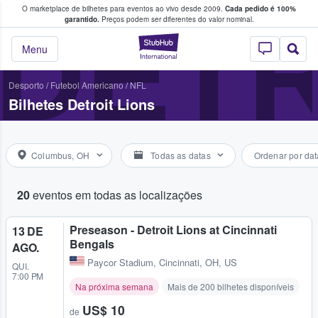
O marketplace de bilhetes para eventos ao vivo desde 2009.
Cada pedido é 100%
 os fãs compram e vendem bilhetes
DETR
garantido.
Preços podem ser diferentes do valor nominal.
StubHub – onde o
Menu
Desporto
/
Futebol Americano
/
NFL
Bilhetes Detroit Lions
Columbus, OH
Todas as datas
Ordenar por dat
20
eventos em todas as localizações
Preseason - Detroit Lions at Cincinnati
13 DE
Bengals
AGO.
Paycor Stadium
,
Cincinnati, OH, US
QUI.
7:00 PM
Na próxima semana
Mais de 200 bilhetes disponíveis
US$ 10
de