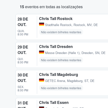
15
eventos em todas as localizações
Chris Tall Rostock
28 DE
OUT.
Stadthalle Rostock
,
Rostock, MV, DE
QUA.
Não existem bilhetes restantes
8:00 PM
Chris Tall Dresden
29 DE
OUT.
Messe Dresden (Halle 1)
,
Dresden, SN, DE
QUI.
Não existem bilhetes restantes
8:00 PM
Chris Tall Magdeburg
30 DE
OUT.
GETEC Arena
,
Magdeburg, ST, DE
SEX.
Não existem bilhetes restantes
8:00 PM
Chris Tall Essen
31 DE