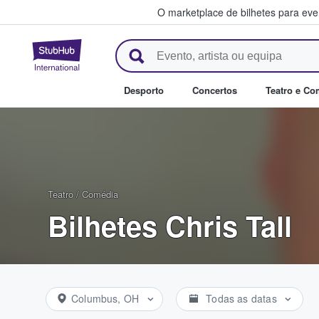
O marketplace de bilhetes para ev
StubHub – onde os fãs compra
Desporto
Concertos
Teatro e Co
Teatro
/
Comédia
Bilhetes Chris Tall
Columbus, OH
Todas as datas