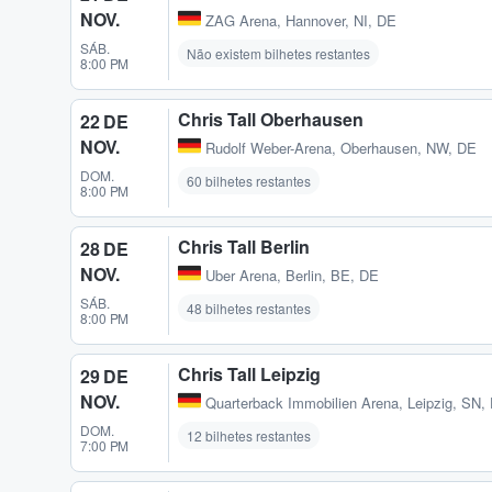
NOV.
ZAG Arena
,
Hannover, NI, DE
SÁB.
Não existem bilhetes restantes
8:00 PM
Chris Tall Oberhausen
22 DE
NOV.
Rudolf Weber-Arena
,
Oberhausen, NW, DE
DOM.
60 bilhetes restantes
8:00 PM
Chris Tall Berlin
28 DE
NOV.
Uber Arena
,
Berlin, BE, DE
SÁB.
48 bilhetes restantes
8:00 PM
Chris Tall Leipzig
29 DE
NOV.
Quarterback Immobilien Arena
,
Leipzig, SN,
DOM.
12 bilhetes restantes
7:00 PM