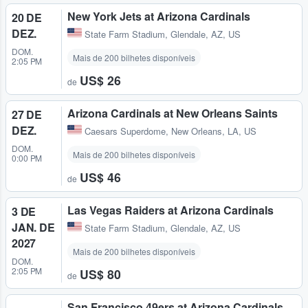
New York Jets at Arizona Cardinals
20 DE
DEZ.
State Farm Stadium
,
Glendale, AZ, US
DOM.
Mais de 200 bilhetes disponíveis
2:05 PM
US$ 26
de
Arizona Cardinals at New Orleans Saints
27 DE
DEZ.
Caesars Superdome
,
New Orleans, LA, US
DOM.
Mais de 200 bilhetes disponíveis
0:00 PM
US$ 46
de
Las Vegas Raiders at Arizona Cardinals
3 DE
JAN. DE
State Farm Stadium
,
Glendale, AZ, US
2027
Mais de 200 bilhetes disponíveis
DOM.
2:05 PM
US$ 80
de
San Francisco 49ers at Arizona Cardinals