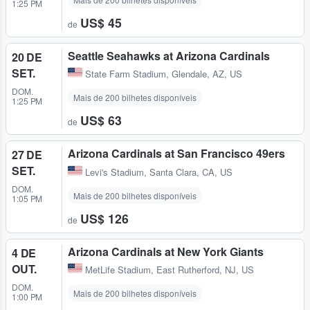
1:25 PM
US$ 45
de
Seattle Seahawks at Arizona Cardinals
20 DE
SET.
State Farm Stadium
,
Glendale, AZ, US
DOM.
Mais de 200 bilhetes disponíveis
1:25 PM
US$ 63
de
Arizona Cardinals at San Francisco 49ers
27 DE
SET.
Levi's Stadium
,
Santa Clara, CA, US
DOM.
Mais de 200 bilhetes disponíveis
1:05 PM
US$ 126
de
Arizona Cardinals at New York Giants
4 DE
OUT.
MetLife Stadium
,
East Rutherford, NJ, US
DOM.
Mais de 200 bilhetes disponíveis
1:00 PM