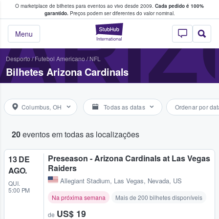
O marketplace de bilhetes para eventos ao vivo desde 2009.
Cada pedido é 100%
 os fãs compram e vendem bilhetes
ARIZ
garantido.
Preços podem ser diferentes do valor nominal.
StubHub – onde o
Menu
Desporto
/
Futebol Americano
/
NFL
Bilhetes Arizona Cardinals
Columbus, OH
Todas as datas
Ordenar por dat
20
eventos em todas as localizações
Preseason - Arizona Cardinals at Las Vegas
13 DE
Raiders
AGO.
Allegiant Stadium
,
Las Vegas, Nevada, US
QUI.
5:00 PM
Na próxima semana
Mais de 200 bilhetes disponíveis
US$ 19
de