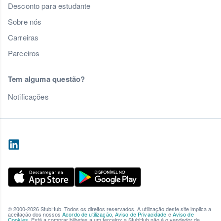
Desconto para estudante
Sobre nós
Carreiras
Parceiros
Tem alguma questão?
Notificações
© 2000-2026 StubHub. Todos os direitos reservados. A utilização deste site implica a
aceitação dos nossos
Acordo de utilização
,
Aviso de Privacidade
e
Aviso de
Cookies
. Está a comprar bilhetes a um terceiro; a StubHub não é o vendedor de