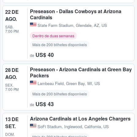
Preseason - Dallas Cowboys at Arizona
22 DE
Cardinals
AGO.
State Farm Stadium
,
Glendale, AZ, US
SÁB.
7:00 PM
Dentro de duas semanas
Mais de 200 bilhetes disponíveis
US$ 40
de
Preseason - Arizona Cardinals at Green Bay
28 DE
Packers
AGO.
Lambeau Field
,
Green Bay, WI, US
SEX.
7:00 PM
Mais de 200 bilhetes disponíveis
US$ 43
de
Arizona Cardinals at Los Angeles Chargers
13 DE
SET.
SoFi Stadium
,
Inglewood, California, US
DOM.
Mais de 200 bilhetes disponíveis