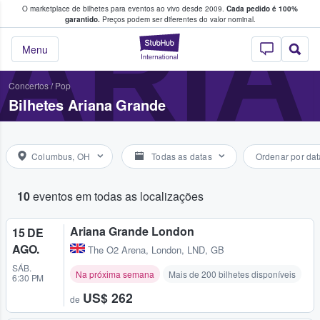
O marketplace de bilhetes para eventos ao vivo desde 2009.
Cada pedido é 100%
 os fãs compram e vendem bilhetes
ARI
garantido.
Preços podem ser diferentes do valor nominal.
StubHub – onde o
Menu
Concertos
/
Pop
Bilhetes Ariana Grande
Columbus, OH
Todas as datas
Ordenar por dat
10
eventos em todas as localizações
Ariana Grande London
15 DE
AGO.
The O2 Arena
,
London, LND, GB
SÁB.
Na próxima semana
Mais de 200 bilhetes disponíveis
6:30 PM
US$ 262
de