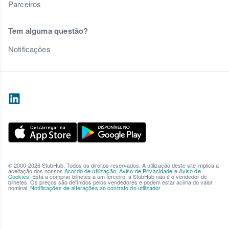
Parceiros
Tem alguma questão?
Notificações
© 2000-2026 StubHub. Todos os direitos reservados. A utilização deste site implica a
aceitação dos nossos
Acordo de utilização
,
Aviso de Privacidade
e
Aviso de
Cookies
. Está a comprar bilhetes a um terceiro; a StubHub não é o vendedor de
bilhetes. Os preços são definidos pelos vendedores e podem estar acima do valor
nominal.
Notificações de alterações ao contrato do utilizador