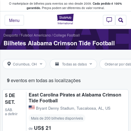
O marketplace de bilhetes para eventos ao vivo desde 2009.
Cada pedido é 100%
 os fãs compram e vendem bilhetes
ALAB
garantido.
Preços podem ser diferentes do valor nominal.
StubHub – onde o
Menu
Desporto
/
Futebol Americano
/
College Football
Bilhetes Alabama Crimson Tide Football
Columbus, OH
Todas as datas
Ordenar por dat
9
eventos em todas as localizações
East Carolina Pirates at Alabama Crimson
5 DE
Tide Football
SET.
Bryant Denny Stadium
,
Tuscaloosa, AL, US
SÁB.
a definir
Mais de 200 bilhetes disponíveis
US$ 21
de