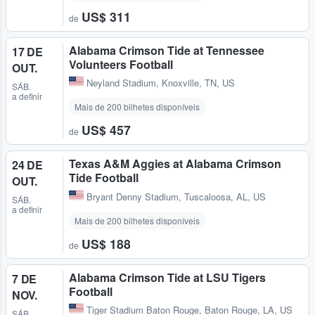
US$ 311
de
Alabama Crimson Tide at Tennessee
17 DE
Volunteers Football
OUT.
Neyland Stadium
,
Knoxville, TN, US
SÁB.
a definir
Mais de 200 bilhetes disponíveis
US$ 457
de
Texas A&M Aggies at Alabama Crimson
24 DE
Tide Football
OUT.
Bryant Denny Stadium
,
Tuscaloosa, AL, US
SÁB.
a definir
Mais de 200 bilhetes disponíveis
US$ 188
de
Alabama Crimson Tide at LSU Tigers
7 DE
Football
NOV.
Tiger Stadium Baton Rouge
,
Baton Rouge, LA, US
SÁB.