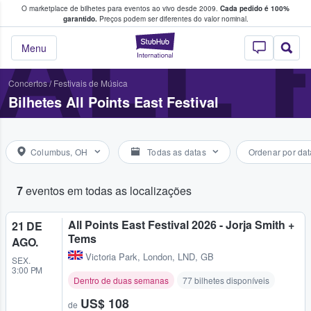
O marketplace de bilhetes para eventos ao vivo desde 2009.
Cada pedido é 100%
 os fãs compram e vendem bilhetes
ALL 
garantido.
Preços podem ser diferentes do valor nominal.
StubHub – onde o
Menu
Concertos
/
Festivais de Música
Bilhetes All Points East Festival
Columbus, OH
Todas as datas
Ordenar por dat
7
eventos em todas as localizações
All Points East Festival 2026 - Jorja Smith +
21 DE
Tems
AGO.
Victoria Park
,
London, LND, GB
SEX.
3:00 PM
Dentro de duas semanas
77 bilhetes disponíveis
US$ 108
de