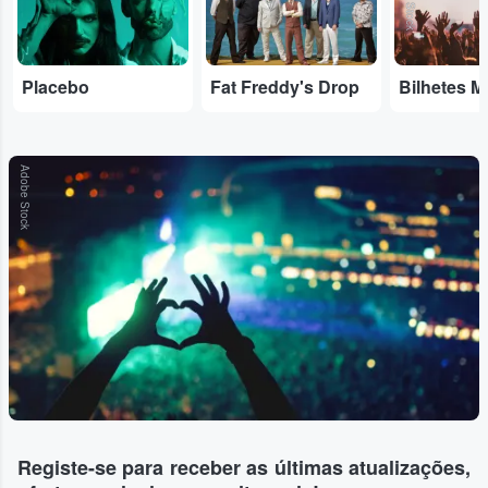
Placebo
Fat Freddy's Drop
Bilhetes M
Adobe Stock
Registe-se para receber as últimas atualizações,