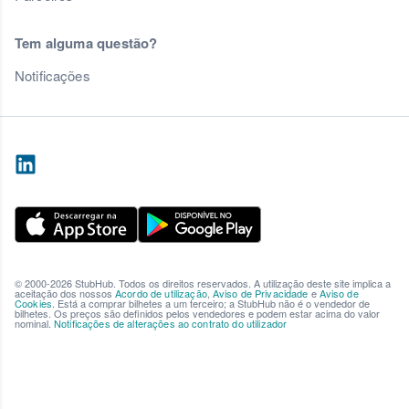
Tem alguma questão?
Notificações
© 2000-2026 StubHub. Todos os direitos reservados. A utilização deste site implica a
aceitação dos nossos
Acordo de utilização
,
Aviso de Privacidade
e
Aviso de
Cookies
. Está a comprar bilhetes a um terceiro; a StubHub não é o vendedor de
bilhetes. Os preços são definidos pelos vendedores e podem estar acima do valor
nominal.
Notificações de alterações ao contrato do utilizador