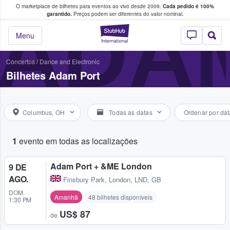
O marketplace de bilhetes para eventos ao vivo desde 2009.
Cada pedido é 100%
 os fãs compram e vendem bilhetes
ADA
garantido.
Preços podem ser diferentes do valor nominal.
StubHub – onde o
Menu
Concertos
/
Dance and Electronic
Bilhetes Adam Port
Columbus, OH
Todas as datas
Ordenar por dat
1
evento em todas as localizações
Adam Port + &ME London
9 DE
AGO.
Finsbury Park
,
London, LND, GB
DOM.
Amanhã
48 bilhetes disponíveis
1:30 PM
US$ 87
de