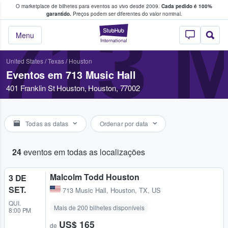
O marketplace de bilhetes para eventos ao vivo desde 2009.
Cada pedido é 100%
 os fãs compram e vendem bilhetes
garantido.
Preços podem ser diferentes do valor nominal.
713 
StubHub – onde o
Menu
United States
/
Texas
/
Houston
Eventos em 713 Music Hall
401 Franklin St Houston, Houston, 77002
Todas as datas
Ordenar por data
24
eventos em todas as localizações
Malcolm Todd Houston
3 DE
SET.
713 Music Hall
,
Houston, TX, US
QUI.
Mais de 200 bilhetes disponíveis
8:00 PM
US$ 165
de