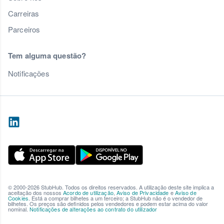
Carreiras
Parceiros
Tem alguma questão?
Notificações
© 2000-2026 StubHub. Todos os direitos reservados. A utilização deste site implica a
aceitação dos nossos
Acordo de utilização
,
Aviso de Privacidade
e
Aviso de
Cookies
. Está a comprar bilhetes a um terceiro; a StubHub não é o vendedor de
bilhetes. Os preços são definidos pelos vendedores e podem estar acima do valor
nominal.
Notificações de alterações ao contrato do utilizador