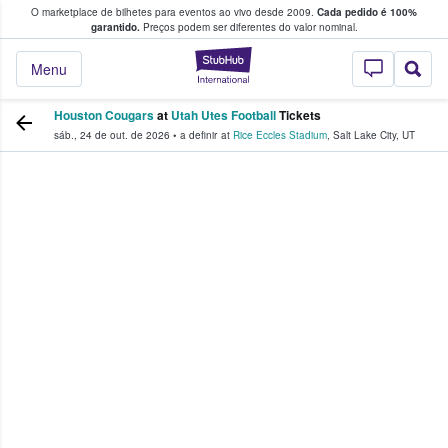
O marketplace de bilhetes para eventos ao vivo desde 2009.
Cada pedido é 100%
 os fãs compram e vendem bilhetes
garantido.
Preços podem ser diferentes do valor nominal.
StubHub – onde o
Menu
Houston Cougars
at
Utah Utes Football
Tickets
sáb., 24 de out. de 2026
•
a definir
at
Rice Eccles Stadium
,
Salt Lake City
,
UT