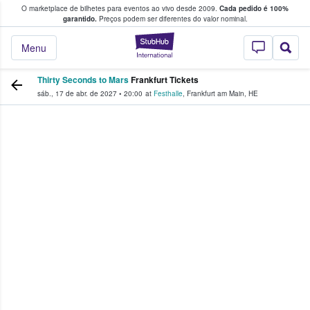
O marketplace de bilhetes para eventos ao vivo desde 2009.
Cada pedido é 100%
 os fãs compram e vendem bilhetes
garantido.
Preços podem ser diferentes do valor nominal.
StubHub – onde o
Menu
Thirty Seconds to Mars
Frankfurt Tickets
sáb., 17 de abr. de 2027
•
20:00
at
Festhalle
,
Frankfurt am Main
,
HE