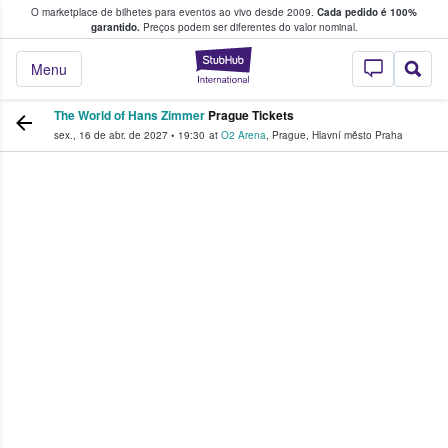
O marketplace de bilhetes para eventos ao vivo desde 2009.
Cada pedido é 100%
 os fãs compram e vendem bilhetes
garantido.
Preços podem ser diferentes do valor nominal.
StubHub – onde o
Menu
The World of Hans Zimmer
Prague Tickets
sex., 16 de abr. de 2027
•
19:30
at
O2 Arena
,
Prague
,
Hlavní město Praha