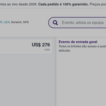
entos ao vivo desde 2009.
Cada pedido é 100% garantido.
Preços pod
e vendem bilhetes
CR, UEA
,
Norwich
,
NFK
Evento de entrada geral
US$ 276
Todos os bilhetes dão acesso a quai
cada
atribuído.