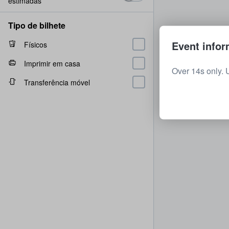
estimadas
Tipo de bilhete
Event infor
Físicos
Imprimir em casa
Over 14s only. 
Transferência móvel