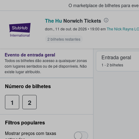
O marketplace de bilhetes para ev
The Hu
Norwich Tickets
StubHub – onde os fãs compram 
dom., 11 de out. de 2026
•
19:00
em
The Nick Rayns L
2 bilhetes restantes
Evento de entrada geral
Entrada geral
Todos os bilhetes dão acesso a quaisquer zonas
1 - 2 bilhetes
com lugares sentados ou de pé disponíveis. Não
existe lugar atribuído.
Número de bilhetes
1
2
Filtros populares
Mostrar preços com taxas