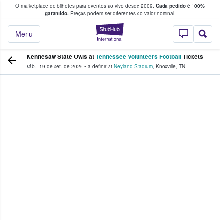
O marketplace de bilhetes para eventos ao vivo desde 2009.
Cada pedido é 100%
 os fãs compram e vendem bilhetes
garantido.
Preços podem ser diferentes do valor nominal.
StubHub – onde o
Menu
Kennesaw State Owls at
Tennessee Volunteers Football
Tickets
sáb., 19 de set. de 2026
•
a definir
at
Neyland Stadium
,
Knoxville
,
TN