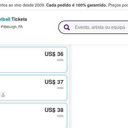
entos ao vivo desde 2009.
Cada pedido é 100% garantido.
Preços pod
tball
Tickets
e vendem bilhetes
,
Pittsburgh
,
PA
US$ 36
cada
US$ 37
cada
US$ 38
cada