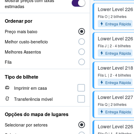
Mostrar preços com taxas
estimadas
Lower Level 226
Fila
O
2 bilhetes
Ordenar por
Entrega Rápida
Preço mais baixo
Lower Level 226
Melhor custo-beneficio
Fila
J
2 - 4 bilhetes
Melhores Assentos
Entrega Rápida
Fila
Lower Level 218
Fila
L
2 - 4 bilhetes
Tipo de bilhete
Entrega Rápida
Imprimir em casa
Lower Level 227
Transferência móvel
Fila
Q
2 bilhetes
Entrega Rápida
Opções do mapa de lugares
Selecionar por setores
Lower Level 226
Fila
Q
1 - 5 bilhetes