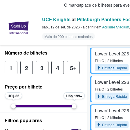
O marketplace de bilhetes para ev
UCF Knights
at
Pittsburgh Panthers Foo
StubHub – onde os fãs compram 
sáb., 12 de set. de 2026
•
a definir
em
Acrisure Stadium
Mais de 200 bilhetes restantes
Número de bilhetes
Lower Level 226
Fila
C
2 bilhetes
1
2
3
4
5+
Entrega Rápida
Lower Level 226
Preço por bilhete
Fila
C
2 bilhetes
US$ 36
US$ 199
Entrega Rápida
Lower Level 226
Fila
Q
2 bilhetes
Filtros populares
Entrega Rápida