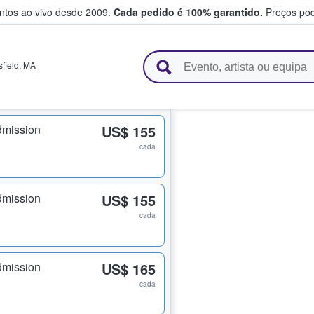
entos ao vivo desde 2009.
Cada pedido é 100% garantido.
Preços pod
e vendem bilhetes
field
,
MA
dmission
US$ 155
cada
dmission
US$ 155
cada
dmission
US$ 165
cada