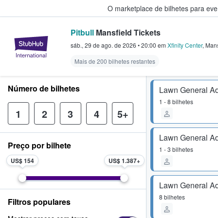
O marketplace de bilhetes para ev
Pitbull
Mansfield Tickets
StubHub – onde os fãs compram 
sáb., 29 de ago. de 2026
•
20:00
em
Xfinity Center
,
Mans
Mais de 200 bilhetes restantes
Número de bilhetes
Lawn General A
1 - 8 bilhetes
1
2
3
4
5+
Lawn General A
Preço por bilhete
1 - 3 bilhetes
US$ 154
US$ 1.387
Lawn General A
8 bilhetes
Filtros populares