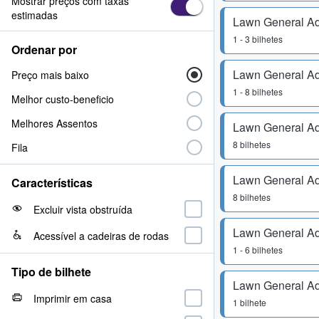
Mostrar preços com taxas
estimadas
Lawn General A
1 - 3 bilhetes
Ordenar por
Lawn General A
Preço mais baixo
1 - 8 bilhetes
Melhor custo-beneficio
Melhores Assentos
Lawn General A
8 bilhetes
Fila
Lawn General A
Características
8 bilhetes
Excluir vista obstruída
Lawn General A
Acessível a cadeiras de rodas
1 - 6 bilhetes
Tipo de bilhete
Lawn General A
Imprimir em casa
1 bilhete